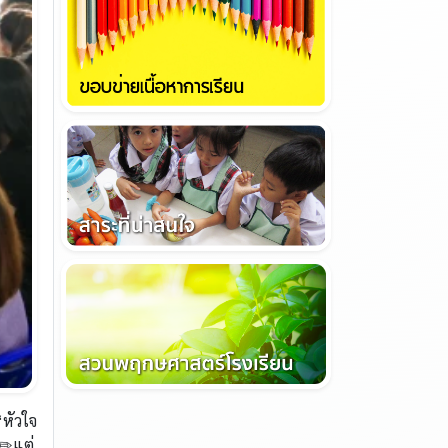
“หัวใจ
✏️แต่