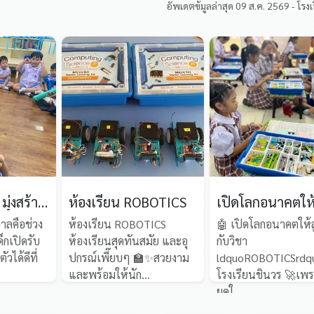
อัพเดตข้มูลล่าสุด 09 ส.ค. 2569 - โรง
โรงเรียนชินวร มุ่งสร้างรากฐาน EQ ผ่าน “วิชาชีวิต” และกิจกรรมส่งเสริมสุนทรียภาพในระดับชั้นอนุบาล 1
ห้องเรียน ROBOTICS
าลคือช่วง
ห้องเรียน ROBOTICS
🤖 เปิดโลกอนาคตให้ล
็กเปิดรับ
ห้องเรียนสุดทันสมัย และอุ
กับวิชา
ัวได้ดีที่
ปกรณ์เพี๊ยบๆ 🏫✨สวยงาม
ldquoROBOTICSrdquo
และพร้อมให้นัก...
โรงเรียนชินวร 🚀เพ
ยุคใ...