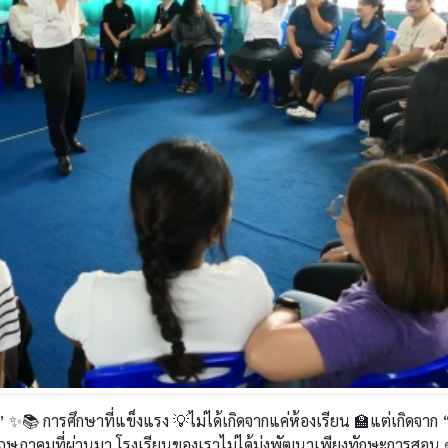
นา” ✨📚 การศึกษาที่แข็งแรง 💡ไม่ได้เกิดจากแค่ห้องเรียน 🏫แต่เกิดจาก 
1 พฤษภาคมที่ผ่านมา โรงเรียนของเราไม่ได้มุ่งพัฒนาเพียงทักษะการสอน 