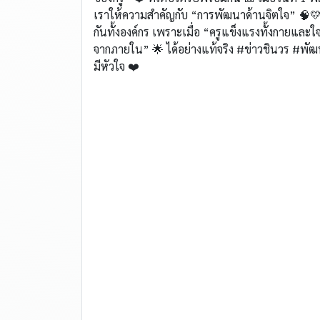
เราให้ความสำคัญกับ “การพัฒนาด้านจิตใจ” 🧠💛 ข
กันทั้งองค์กร เพราะเมื่อ “ครูแข็งแรงทั้งกายและใ
จากภายใน” 🌟 ได้อย่างแท้จริง #ข่าวชินวร #พั
มีหัวใจ ❤️