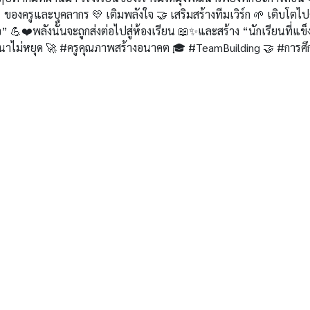
องครูและบุคลากร 💛 เติมพลังใจ 🤝 เสริมสร้างทีมเวิร์ก 🌱 เติบโตไป
จ” 💪❤️พลังนั้นจะถูกส่งต่อไปสู่ห้องเรียน 📖✨และสร้าง “นักเรียนที่แข็
ฒนาไม่หยุด 🚀 #ครูคุณภาพสร้างอนาคต 🎓 #TeamBuilding 🤝 #การศึก