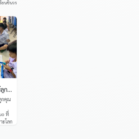
เรียนชินวร
เปิดโลกอนาคตให้ลูกคุณกับวิชา “ROBOTICS” ที่โรงเรียนชินวร
ูกคุณ
 ที่
ราะโลก