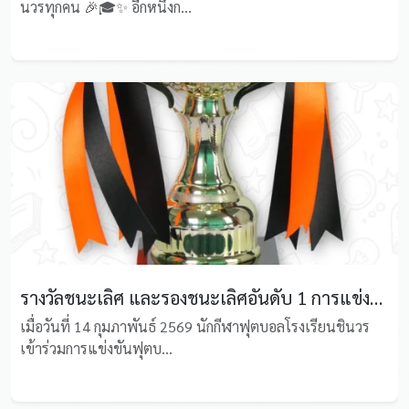
นวรทุกคน 🎉🎓✨ อีกหนึ่งก...
รางวัลชนะเลิศ และรองชนะเลิศอันดับ 1 การแข่งขันฟุตบอลรายการ “เทพพระยาการกุศลคัพ ครั้งที่ 2”
เมื่อวันที่ 14 กุมภาพันธ์ 2569 นักกีฬาฟุตบอลโรงเรียนชินวร
เข้าร่วมการแข่งขันฟุตบ...