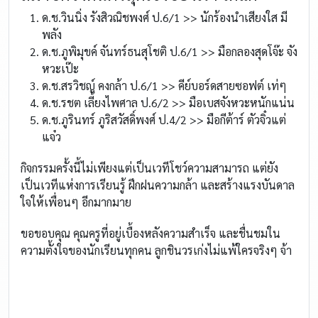
ด.ช.วินนิ่ง รังสิวณิชพงศ์ ป.6/1 >> นักร้องนำเสียงใส มี
พลัง
ด.ช.ภูพิมุขค์ จันทร์ธนสุโชติ ป.6/1 >> มือกลองสุดโจ๊ะ จัง
หวะเป๊ะ
ด.ช.สรวิชญ์ คงกล้า ป.6/1 >> คีย์บอร์ดสายซอฟต์ เท่ๆ
ด.ช.รชต เลี้ยงไพศาล ป.6/2 >> มือเบสจังหวะหนักแน่น
ด.ช.ภูรินทร์ ภูริสวัสดิ์พงศ์ ป.4/2 >> มือกีต้าร์ ตัวจิ๋วแต่
แจ๋ว
กิจกรรมครั้งนี้ไม่เพียงแต่เป็นเวทีโชว์ความสามารถ แต่ยัง
เป็นเวทีแห่งการเรียนรู้ ฝึกฝนความกล้า และสร้างแรงบันดาล
ใจให้เพื่อนๆ อีกมากมาย
ขอขอบคุณ คุณครูที่อยู่เบื้องหลังความสำเร็จ และชื่นชมใน
ความตั้งใจของนักเรียนทุกคน ลูกชินวรเก่งไม่แพ้ใครจริงๆ จ้า