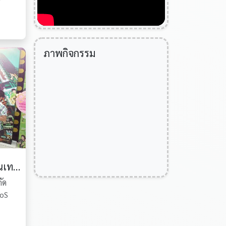
ภาพกิจกรรม
แบรนด์จูเนียร์ จีเนียส คอนเทสต์
กัด
uoS