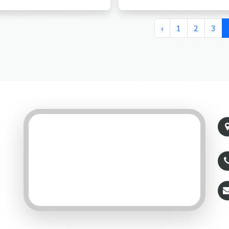
‹
1
2
3