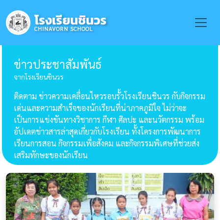
โรงเรียนชินวร
Toggle
CHINAVORN SCHOOL
ข่าวประชาสัมพันธ์
จากโรงเรียนชินวร
ติดตาม ข่าวความเคลื่อนไหวรอบรั้วโรงเรียนชินวร กับกิจกรรม
เด่นและความสำเร็จของนักเรียนที่น่าภาคภูมิใจ ไม่ว่าจะ
เป็นการแข่งขันทางวิชาการ กีฬา ศิลปะ และนวัตกรรม พร้อม
อัปเดตข่าวสารล่าสุดเกี่ยวกับโรงเรียน ทั้งโครงการพัฒนาการ
เรียนการสอน กิจกรรมเพื่อสังคม และกิจกรรมพิเศษที่ช่วยส่ง
เสริมทักษะของนักเรียน