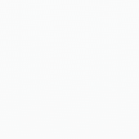
รางวัลรองชนะเลิศอันดับที่2 การแข่งขันเทควันโด แชมเปี้ยนชิพวังทองหลางสปอร์ตคลับแฟมิลี่ รุ่นอายุไม่เกิน 9-10 ปี
ขอแสดงความยินดีกับ เด็กหญิงเมธชนุตม์ สมจิตร ที่ได้รับรางวัล
รองชนะเลิศอันดับที่2 ...
09 ส.ค. 2569 | โรงเรียนชินวร