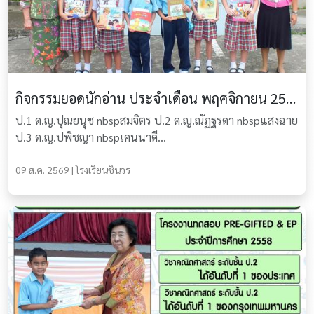
กิจกรรมยอดนักอ่าน ประจำเดือน พฤศจิกายน 2558
ป.1 ด.ญ.ปุณยนุช nbspสมจิตร ป.2 ด.ญ.ณัฏฐรดา nbspแสงฉาย
ป.3 ด.ญ.ปพิชญา nbspเคนนาดี...
09 ส.ค. 2569 | โรงเรียนชินวร