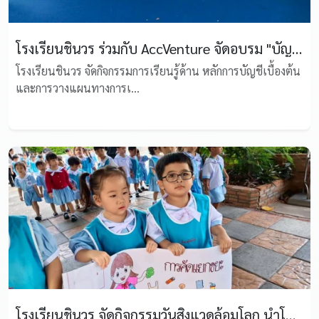
โรงเรียนชินวร ร่วมกับ AccVenture จัดอบรม "บัญชีเบื้องต้น" เติมทักษะการเงิน ป.5–6 ในวิชานวัตกรรมเพื่ออนาคต
โรงเรียนชินวร จัดกิจกรรมการเรียนรู้ด้าน หลักการบัญชีเบื้องต้น
และการวางแผนทางการเ...
โรงเรียนชินวร จัดกิจกรรมวันสิ่งแวดล้อมโลก นำโดยนักเรียนอนุบาลร่วมรณรงค์รักษ์โลกและลดขยะ